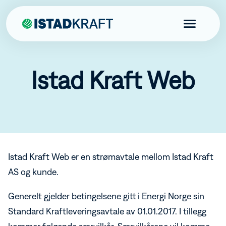
Istad Kraft Web
Privat
Bestill strøm
Produkter
Kundefordeler
Skal du flytte?
Elbillader
Bedrift
Istad-appen
Istad Kraft Web er en strømavtale mellom Istad Kraft
Varmepumper
Istadfondet
Brann- og boligalarm tilknyttet brannvesenet
Bestill strøm
AS og kunde.
Borettslag
Aktuelt
Istad Sanntidsmåler
Fordeler bedrift
Istad Effektkontroll
Produkter og tjenester
Bestill strøm
Generelt gjelder betingelsene gitt i Energi Norge sin
Kraftproduksjon
Endring abonnement fellesmåling
Varmepumper
Energinettverk Istad
Standard Kraftleveringsavtale av 01.01.2017. I tillegg
Brann- og innbruddsalarm
Kraftproduksjon
Kundeservice
Markedsrapport
Ladeanlegg for borettslag
Fjernvarme