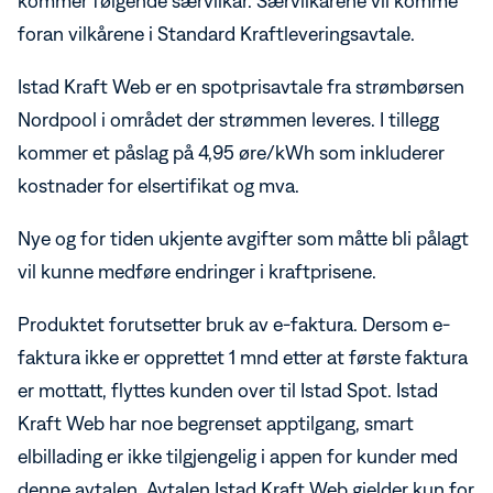
kommer følgende særvilkår. Særvilkårene vil komme
Aktuelt
App for borettslag
Vannkraft
foran vilkårene i Standard Kraftleveringsavtale.
Aktuelt
Bærekraft
Om Istad Kraft
Mørk modus av/på
Istad Kraft Web er en spotprisavtale fra strømbørsen
Nordpool i området der strømmen leveres. I tillegg
kommer et påslag på 4,95 øre/kWh som inkluderer
kostnader for elsertifikat og mva.
Nye og for tiden ukjente avgifter som måtte bli pålagt
vil kunne medføre endringer i kraftprisene.
Produktet forutsetter bruk av e-faktura. Dersom e-
faktura ikke er opprettet 1 mnd etter at første faktura
er mottatt, flyttes kunden over til Istad Spot. Istad
Kraft Web har noe begrenset apptilgang, smart
elbillading er ikke tilgjengelig i appen for kunder med
denne avtalen. Avtalen Istad Kraft Web gjelder kun for