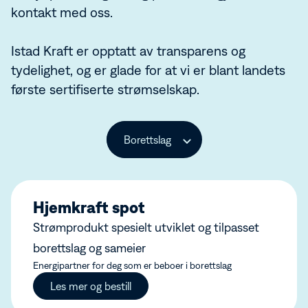
Aktuelt
App for borettslag
Vannkraft
kontakt med oss.
Aktuelt
Bærekraft
Om Istad Kraft
Mørk modus av/på
Istad Kraft er opptatt av transparens og
tydelighet, og er glade for at vi er blant landets
første sertifiserte strømselskap.
Hjemkraft spot
Strømprodukt spesielt utviklet og tilpasset
borettslag og sameier
Energipartner for deg som er beboer i borettslag
Les mer og bestill