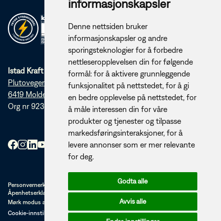
informasjonskapsler
Denne nettsiden bruker
informasjonskapsler og andre
sporingsteknologier for å forbedre
nettleseropplevelsen din for følgende
Istad Kraft AS
formål:
for å aktivere grunnleggende
Plutovegen 5
funksjonalitet på nettstedet
,
for å gi
6419 Molde
en bedre opplevelse på nettstedet
,
for
Org nr 923 253 920
å måle interessen din for våre
produkter og tjenester og tilpasse
markedsføringsinteraksjoner
,
for å
levere annonser som er mer relevante
for deg
.
Godta alle
Personvernerklæring
Åpenhetserklæring (PDF)
Avvis alle
Mørk modus av/på
Cookie-innstillinger