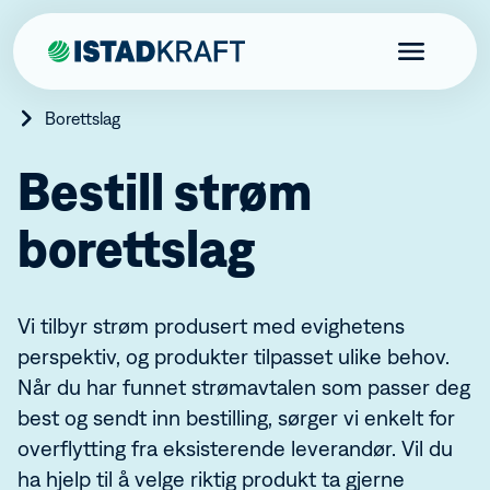
Borettslag
Bestill strøm
borettslag
Privat
Bestill strøm
Produkter
Kundefordeler
Skal du flytte?
Elbillader
Vi tilbyr strøm produsert med evighetens
Bedrift
Istad-appen
Varmepumper
perspektiv, og produkter tilpasset ulike behov.
Istadfondet
Brann- og boligalarm tilknyttet brannvesenet
Bestill strøm
Borettslag
Aktuelt
Istad Sanntidsmåler
Når du har funnet strømavtalen som passer deg
Fordeler bedrift
Istad Effektkontroll
Produkter og tjenester
Bestill strøm
best og sendt inn bestilling, sørger vi enkelt for
Kraftproduksjon
Endring abonnement fellesmåling
Varmepumper
overflytting fra eksisterende leverandør. Vil du
Energinettverk Istad
Brann- og innbruddsalarm
Kraftproduksjon
Kundeservice
Markedsrapport
ha hjelp til å velge riktig produkt ta gjerne
Ladeanlegg for borettslag
Fjernvarme