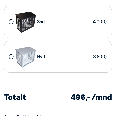
Forleng levetiden på din varmepumpe
Et varmepumpehus er et anbefalt tilbehør for å beskytte
utedelen av varmepumpen mot tøffe værforhold. Dette
Sort
4 000,-
praktiske produktet er med på å forlenge varmepumpens
levetid, reduserer behovet for vedlikehold og sørger for at
pumpen yter maksimalt – selv under utfordrende norske
forhold.
Fordeler med et varmepumpehus
Varmepumpehus er en praktisk investering som beskytter
Hvit
3 800,-
din varmepumpe.
Beskyttelse mot vær og vind
Forlengelse av varmepumpens levetid
Økt energieffektivitet
Totalt
496,- /mnd
Gir utemiljøet en estetisk forbedring
Er med på å redusere støy