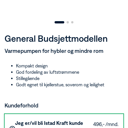
Aktuelt
App for borettslag
Vannkraft
Aktuelt
Bærekraft
Om Istad Kraft
Mørk modus av/på
General Budsjettmodellen
Varmepumpen for hybler og mindre rom
Kompakt design
God fordeling av luftstrømmene
Stillegående
Godt egnet til kjellerstue, soverom og leilighet
Kundeforhold
Jeg er/vil bli Istad Kraft kunde
496,- /mnd.