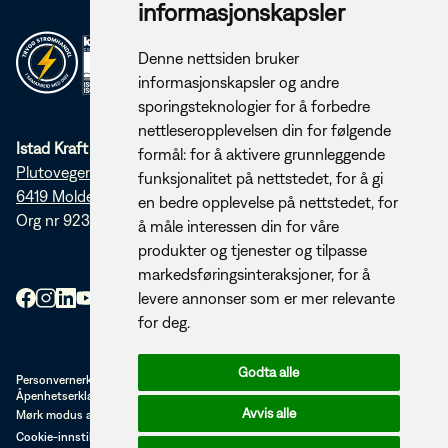
informasjonskapsler
Denne nettsiden bruker
informasjonskapsler og andre
sporingsteknologier for å forbedre
nettleseropplevelsen din for følgende
Istad Kraft AS
formål:
for å aktivere grunnleggende
Plutovegen 5
funksjonalitet på nettstedet
,
for å gi
6419 Molde
en bedre opplevelse på nettstedet
,
for
Org nr 923 253 920
å måle interessen din for våre
produkter og tjenester og tilpasse
markedsføringsinteraksjoner
,
for å
levere annonser som er mer relevante
for deg
.
Godta alle
Personvernerklæring
Åpenhetserklæring (PDF)
Avvis alle
Mørk modus av/på
Cookie-innstillinger