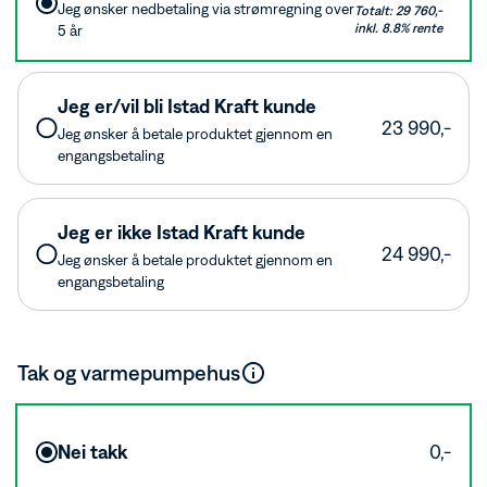
Jeg ønsker nedbetaling via strømregning over
Totalt: 29 760,-
inkl. 8.8% rente
5 år
Jeg er/vil bli Istad Kraft kunde
23 990,-
Jeg ønsker å betale produktet gjennom en
engangsbetaling
Jeg er ikke Istad Kraft kunde
24 990,-
Jeg ønsker å betale produktet gjennom en
engangsbetaling
Tak og varmepumpehus
Beskytt utedelen til varmepumpen, samtidig som den
skjules. Perfekt for det norske klimaet, hvor vi vet at vinteren
Nei takk
0,-
kan være tøff. Finnes i både sort og hvit.