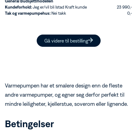
General Budsjettmodellen
Monteres enkelt selv
Kundeforhold:
Jeg er/vil bli Istad Kraft kunde
23 990,-
Tak og varmepumpehus:
Nei takk
0,-
Gå videre til bestilling
Varmepumpen har et smalere design enn de fleste
andre varmepumper, og egner seg derfor perfekt til
mindre leiligheter, kjellerstue, soverom eller lignende.
Betingelser