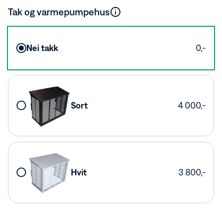
Tak og varmepumpehus
Beskytt utedelen til varmepumpen, samtidig som den
skjules. Perfekt for det norske klimaet, hvor vi vet at vinteren
Nei takk
0,-
kan være tøff. Finnes i både sort og hvit.
Forleng levetiden på din varmepumpe
Et varmepumpehus er et anbefalt tilbehør for å beskytte
utedelen av varmepumpen mot tøffe værforhold. Dette
Sort
4 000,-
praktiske produktet er med på å forlenge varmepumpens
levetid, reduserer behovet for vedlikehold og sørger for at
pumpen yter maksimalt – selv under utfordrende norske
forhold.
Fordeler med et varmepumpehus
Varmepumpehus er en praktisk investering som beskytter
Hvit
3 800,-
din varmepumpe.
Beskyttelse mot vær og vind
Forlengelse av varmepumpens levetid