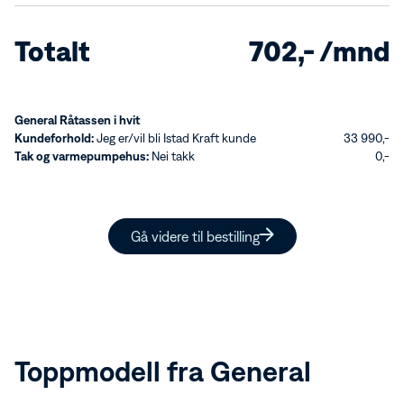
Økt energieffektivitet
Totalt
702,- /mnd
Gir utemiljøet en estetisk forbedring
Er med på å redusere støy
General Råtassen i hvit
Monteres enkelt selv
Kundeforhold:
Jeg er/vil bli Istad Kraft kunde
33 990,-
Tak og varmepumpehus:
Nei takk
0,-
Gå videre til bestilling
Toppmodell fra General