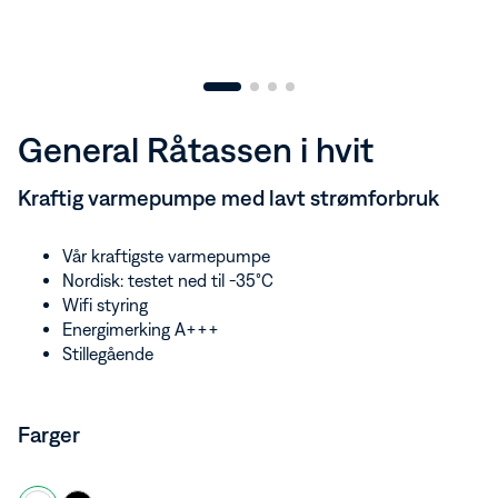
Aktuelt
App for borettslag
Vannkraft
Aktuelt
Bærekraft
Om Istad Kraft
Mørk modus av/på
General Råtassen i hvit
Kraftig varmepumpe med lavt strømforbruk
Vår kraftigste varmepumpe
Nordisk: testet ned til -35°C
Wifi styring
Energimerking A+++
Stillegående
Farger