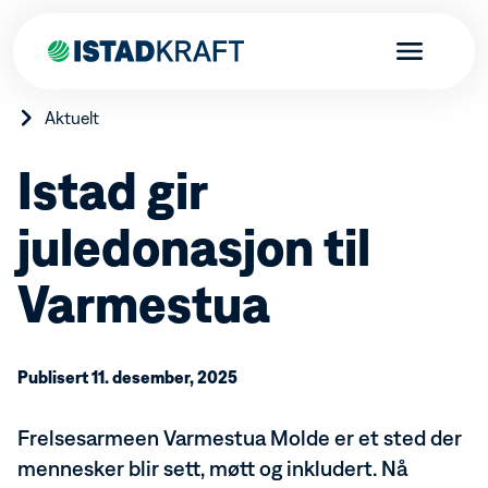
Aktuelt
Istad gir
juledonasjon til
Privat
Bestill strøm
Produkter
Varmestua
Kundefordeler
Skal du flytte?
Elbillader
Bedrift
Istad-appen
Varmepumper
Istadfondet
Brann- og boligalarm tilknyttet brannvesenet
Bestill strøm
Borettslag
Publisert 11. desember, 2025
Aktuelt
Istad Sanntidsmåler
Fordeler bedrift
Istad Effektkontroll
Produkter og tjenester
Bestill strøm
Kraftproduksjon
Endring abonnement fellesmåling
Varmepumper
Frelsesarmeen Varmestua Molde er et sted der
Energinettverk Istad
Brann- og innbruddsalarm
Kraftproduksjon
mennesker blir sett, møtt og inkludert. Nå
Kundeservice
Markedsrapport
Ladeanlegg for borettslag
Fjernvarme