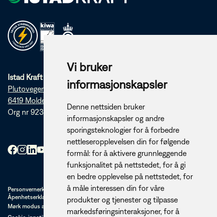
Vi bruker
Istad Kraft AS
informasjonskapsler
Plutovegen 5
6419 Molde
Denne nettsiden bruker
Org nr 923 253 920
informasjonskapsler og andre
sporingsteknologier for å forbedre
nettleseropplevelsen din for følgende
formål:
for å aktivere grunnleggende
funksjonalitet på nettstedet
,
for å gi
en bedre opplevelse på nettstedet
,
for
å måle interessen din for våre
Personvernerklæring
Åpenhetserklæring (PDF)
produkter og tjenester og tilpasse
Mørk modus av/på
markedsføringsinteraksjoner
,
for å