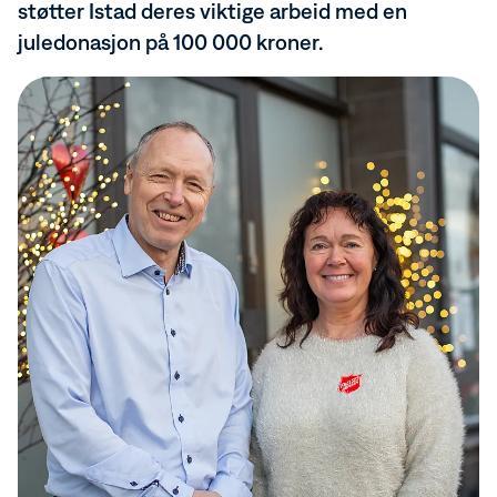
Aktuelt
støtter Istad deres viktige arbeid med en
App for borettslag
Vannkraft
Aktuelt
Bærekraft
juledonasjon på 100 000 kroner.
Om Istad Kraft
Mørk modus av/på