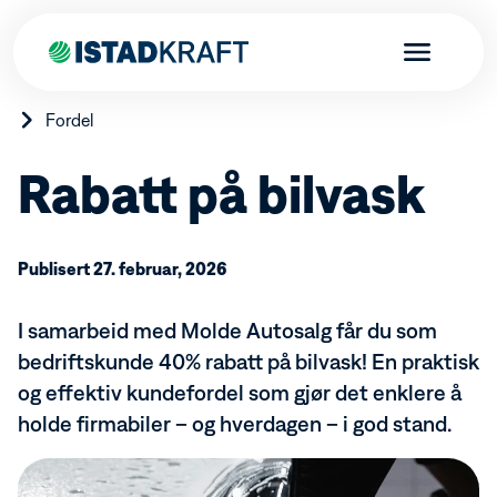
Fordel
Rabatt på bilvask
Privat
Publisert 27. februar, 2026
Bestill strøm
Produkter
Kundefordeler
Skal du flytte?
Elbillader
I samarbeid med Molde Autosalg får du som
Bedrift
Istad-appen
Varmepumper
bedriftskunde 40% rabatt på bilvask! En praktisk
Istadfondet
Brann- og boligalarm tilknyttet brannvesenet
Bestill strøm
Borettslag
Aktuelt
Istad Sanntidsmåler
og effektiv kundefordel som gjør det enklere å
Fordeler bedrift
Istad Effektkontroll
Produkter og tjenester
Bestill strøm
holde firmabiler – og hverdagen – i god stand.
Kraftproduksjon
Endring abonnement fellesmåling
Varmepumper
Energinettverk Istad
Brann- og innbruddsalarm
Kraftproduksjon
Kundeservice
Markedsrapport
Ladeanlegg for borettslag
Fjernvarme