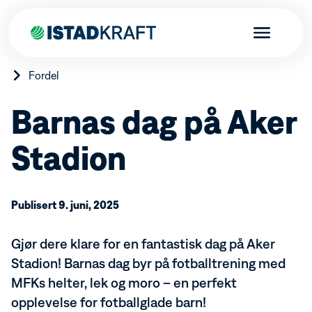
Fordel
Barnas dag på Aker
Stadion
Privat
Bestill strøm
Produkter
Kundefordeler
Skal du flytte?
Elbillader
Publisert 9. juni, 2025
Bedrift
Istad-appen
Varmepumper
Istadfondet
Brann- og boligalarm tilknyttet brannvesenet
Bestill strøm
Borettslag
Aktuelt
Gjør dere klare for en fantastisk dag på Aker
Istad Sanntidsmåler
Fordeler bedrift
Istad Effektkontroll
Produkter og tjenester
Stadion! Barnas dag byr på fotballtrening med
Bestill strøm
Kraftproduksjon
Endring abonnement fellesmåling
Varmepumper
MFKs helter, lek og moro – en perfekt
Energinettverk Istad
Brann- og innbruddsalarm
Kraftproduksjon
opplevelse for fotballglade barn!
Kundeservice
Markedsrapport
Ladeanlegg for borettslag
Fjernvarme