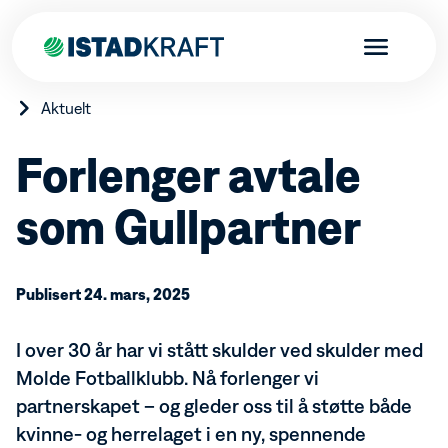
Aktuelt
Forlenger avtale
som Gullpartner
Privat
Bestill strøm
Produkter
Kundefordeler
Skal du flytte?
Elbillader
Publisert 24. mars, 2025
Bedrift
Istad-appen
Varmepumper
Istadfondet
Brann- og boligalarm tilknyttet brannvesenet
Bestill strøm
Borettslag
Aktuelt
I over 30 år har vi stått skulder ved skulder med
Istad Sanntidsmåler
Fordeler bedrift
Istad Effektkontroll
Produkter og tjenester
Molde Fotballklubb. Nå forlenger vi
Bestill strøm
Kraftproduksjon
Endring abonnement fellesmåling
Varmepumper
partnerskapet – og gleder oss til å støtte både
Energinettverk Istad
Brann- og innbruddsalarm
Kraftproduksjon
kvinne- og herrelaget i en ny, spennende
Kundeservice
Markedsrapport
Ladeanlegg for borettslag
Fjernvarme