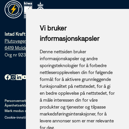
Vi bruker
Istad Kraft AS
informasjonskapsler
Plutovegen 5
6419 Molde
Denne nettsiden bruker
Org nr 923 253 920
informasjonskapsler og andre
sporingsteknologier for å forbedre
nettleseropplevelsen din for følgende
formål:
for å aktivere grunnleggende
funksjonalitet på nettstedet
,
for å gi
en bedre opplevelse på nettstedet
,
for
å måle interessen din for våre
Personvernerklæring
Åpenhetserklæring (PDF)
produkter og tjenester og tilpasse
Mørk modus av/på
markedsføringsinteraksjoner
,
for å
Cookie-innstillinger
levere annonser som er mer relevante
for deg
.