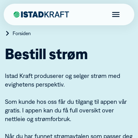
Forsiden
Bestill strøm
Privat
Istad Kraft produserer og selger strøm med
Bestill strøm
Produkter
Kundefordeler
evighetens perspektiv.
Skal du flytte?
Elbillader
Bedrift
Istad-appen
Varmepumper
Istadfondet
Som kunde hos oss får du tilgang til appen vår
Brann- og boligalarm tilknyttet brannvesenet
Bestill strøm
Borettslag
Aktuelt
Istad Sanntidsmåler
Fordeler bedrift
gratis. I appen kan du få full oversikt over
Istad Effektkontroll
Produkter og tjenester
Bestill strøm
nettleie og strømforbruk.
Kraftproduksjon
Endring abonnement fellesmåling
Varmepumper
Energinettverk Istad
Brann- og innbruddsalarm
Kraftproduksjon
Kundeservice
Markedsrapport
Ladeanlegg for borettslag
Når du har funnet strømavtalen som passer deg
Fjernvarme