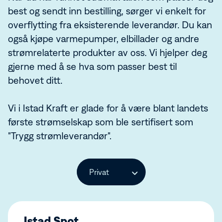
Aktuelt
App for borettslag
Vannkraft
best og sendt inn bestilling, sørger vi enkelt for
Aktuelt
Bærekraft
overflytting fra eksisterende leverandør. Du kan
Om Istad Kraft
Mørk modus av/på
også kjøpe varmepumper, elbillader og andre
strømrelaterte produkter av oss. Vi hjelper deg
gjerne med å se hva som passer best til
behovet ditt.
Vi i Istad Kraft er glade for å være blant landets
første strømselskap som ble sertifisert som
"Trygg strømleverandør".
Istad Spot